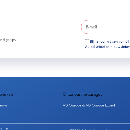
ndige tips
Bij het aankruisen van dit
Autodistribution nieuwsbrie
brieken
Onze partnergarages
euws
AD Garage & AD Garage Expert