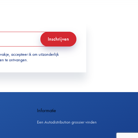
Inschrijven
 vakje, accepteer ik om uitzonderlijk
ven te ontvangen.
Informatie
Een Autodistribution grossier vinden