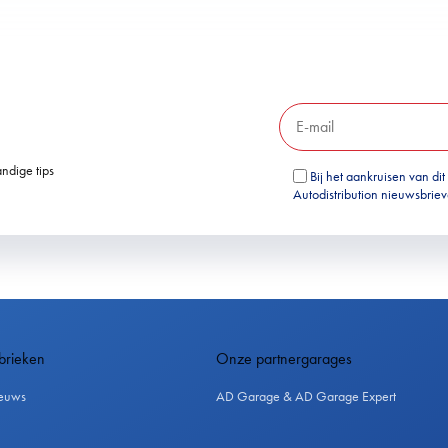
ndige tips
Bij het aankruisen van dit
Autodistribution nieuwsbrie
brieken
Onze partnergarages
euws
AD Garage & AD Garage Expert