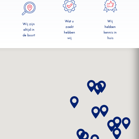
Wat u
Wij
Wij zijn
zoekt
hebben
altijd in
hebben
kennis in
de buurt
wij
huis