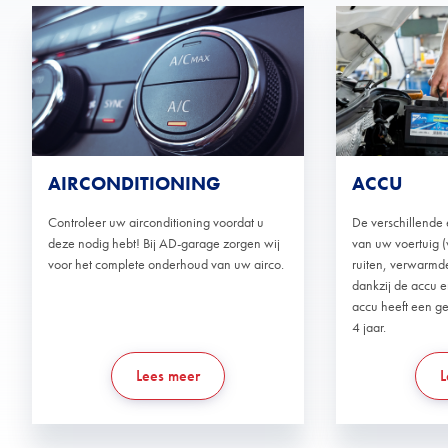
AIRCONDITIONING
ACCU
Controleer uw airconditioning voordat u
De verschillende
deze nodig hebt! Bij AD-garage zorgen wij
van uw voertuig (v
voor het complete onderhoud van uw airco.
ruiten, verwarmde
dankzij de accu 
accu heeft een g
4 jaar.
Lees meer
L